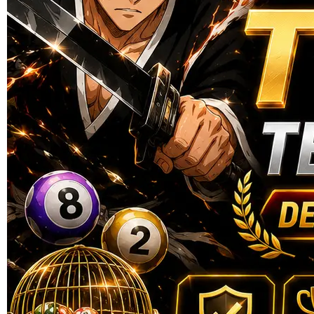
Skip to the beginning of the images gallery
MIOTOTO
MIOTOTO | Bandar Togel
Terpercaya Dengan Lisensi
Resmi
TOGEL ONLINE
|
2514-H1N03621452
Rp. 5.000