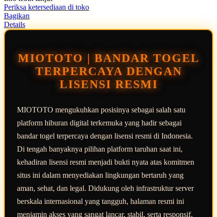
rata-
Periksa ketersediaan di toko
rata.
Bagikan
Read
Details
13
Reviews.
Tautan
halaman
MIOTOTO | BANDAR TOGEL
yang
sama.
TERPERCAYA DENGAN
LISENSI RESMI
MIOTOTO mengukuhkan posisinya sebagai salah satu
platform hiburan digital terkemuka yang hadir sebagai
bandar togel terpercaya dengan lisensi resmi di Indonesia.
Di tengah banyaknya pilihan platform taruhan saat ini,
kehadiran lisensi resmi menjadi bukti nyata atas komitmen
situs ini dalam menyediakan lingkungan bertaruh yang
aman, sehat, dan legal. Didukung oleh infrastruktur server
berskala internasional yang tangguh, halaman resmi ini
menjamin akses yang sangat lancar, stabil, serta responsif,