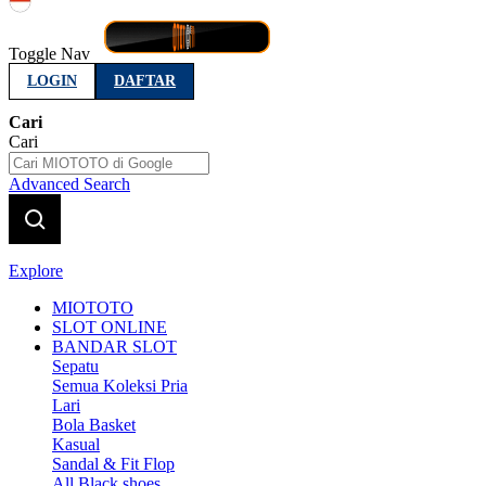
Indonesia
Toggle Nav
LOGIN
DAFTAR
Cari
Cari
Advanced Search
Explore
MIOTOTO
SLOT ONLINE
BANDAR SLOT
Sepatu
Semua Koleksi Pria
Lari
Bola Basket
Kasual
Sandal & Fit Flop
All Black shoes